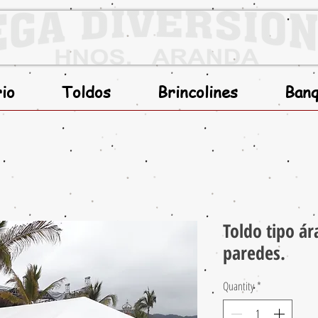
rio
Toldos
Brincolines
Banq
Toldo tipo á
paredes.
Quantity
*