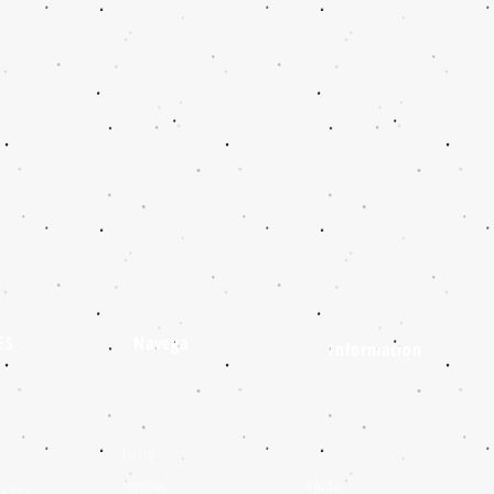
ES
Navega
Informacion
Inicio
Servicios
Ayuda
 48282