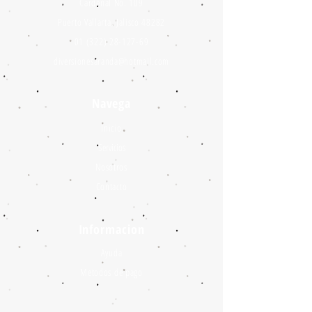
Cardenal No. 109
Puerto Vallarta, Jalisco 48282
01 (322) 28-127-69
diversionesaranda@hotmail.com
Navega
Inicio
Servicios
Nosotros
Contacto
Informacion
Ayuda
Metodos de pago