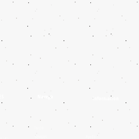
ES
Navega
Informacion
Inicio
Servicios
Ayuda
 48282